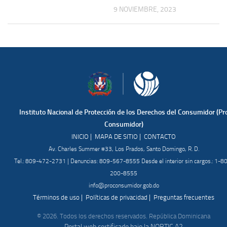
9 NOVIEMBRE, 2023
Instituto Nacional de Protección de los Derechos del Consumidor (Pr
Consumidor)
|
|
INICIO
MAPA DE SITIO
CONTACTO
Av. Charles Summer #33, Los Prados, Santo Domingo, R. D.
Tel.: 809-472-2731 | Denuncias: 809-567-8555 Desde el interior sin cargos.: 1-8
200-8555
info@proconsumidor.gob.do
|
|
Términos de uso
Políticas de privacidad
Preguntas frecuentes
© 2026. Todos los derechos reservados. República Dominicana
Portal web certificado bajo la NORTIC A2