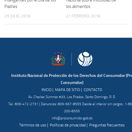
Padres
los alimentos
29 JULIO, 2016
21 FEBRERO, 2018
Instituto Nacional de Protección de los Derechos del Consumidor (Pr
Consumidor)
|
|
INICIO
MAPA DE SITIO
CONTACTO
Av. Charles Summer #33, Los Prados, Santo Domingo, R. D.
Tel.: 809-472-2731 | Denuncias: 809-567-8555 Desde el interior sin cargos.: 1-8
200-8555
info@proconsumidor.gob.do
|
|
Términos de uso
Políticas de privacidad
Preguntas frecuentes